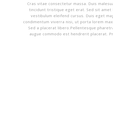
Cras vitae consectetur massa. Duis malesua
tincidunt tristique eget erat. Sed sit ame
vestibulum eleifend cursus. Duis eget mag
condimentum viverra nisi, ut porta lorem max
Sed a placerat libero.Pellentesque pharetra
augue commodo est hendrerit placerat. Proi
BOLETÍN DE NOTICIAS