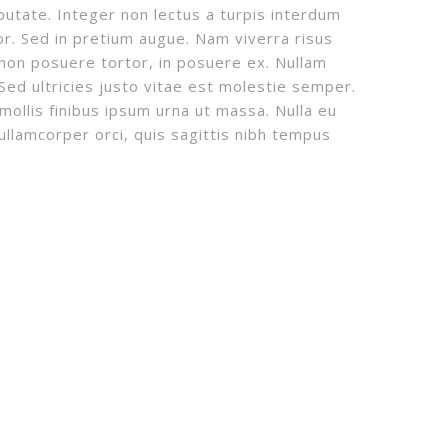
utate. Integer non lectus a turpis interdum
or. Sed in pretium augue. Nam viverra risus
 non posuere tortor, in posuere ex. Nullam
ed ultricies justo vitae est molestie semper.
mollis finibus ipsum urna ut massa. Nulla eu
ullamcorper orci, quis sagittis nibh tempus
REDES SOCIALES