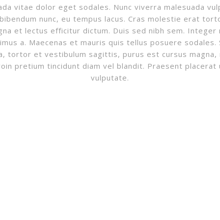
da vitae dolor eget sodales. Nunc viverra malesuada vulp
t bibendum nunc, eu tempus lacus. Cras molestie erat tort
na et lectus efficitur dictum. Duis sed nibh sem. Integer
imus a. Maecenas et mauris quis tellus posuere sodales. S
, tortor et vestibulum sagittis, purus est cursus magna, 
n pretium tincidunt diam vel blandit. Praesent placerat 
vulputate.
INSTAGRAM FEED